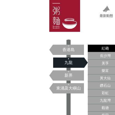
最新動態
紅磡
香港島
長沙灣
九龍
美孚
樂富
新界
黃大仙
鑽石山
東涌及大嶼山
彩虹
九龍灣
觀塘