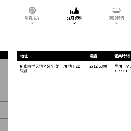
滋味小食及皇牌飲品
熱賣推介
分店資料
關於我們
地址
電話
營業時間
紅磡黃埔天地奇妙坊(第一期)地下2B
2712 5098
星期一至日
號舖
7:00am -