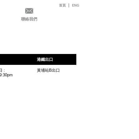
|
首頁
ENG
聯絡我們
港鐵出口
 :
黃埔站B出口
 9:30pm