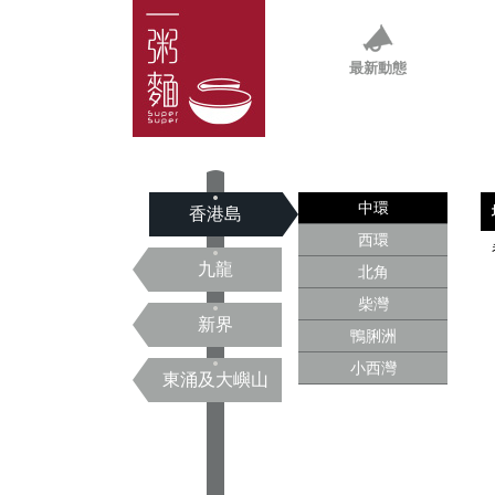
最新動態
中環
香港島
西環
九龍
北角
柴灣
新界
鴨脷洲
小西灣
東涌及大嶼山