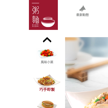
大伙頭煲仔飯
最新動態
香酥滋味菜飯
風味小菜
巧手即製