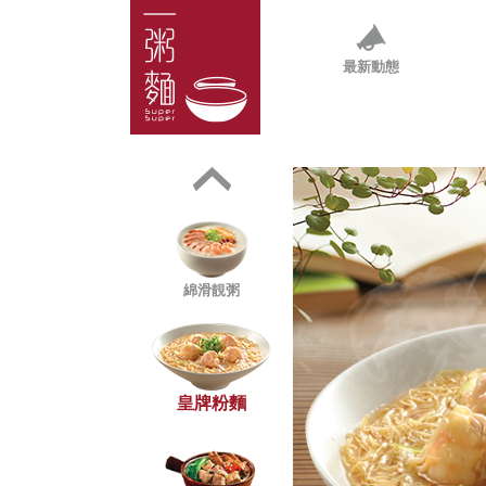
最新動態
綿滑靚粥
皇牌粉麵