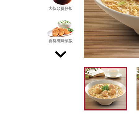
大伙頭煲仔飯
香酥滋味菜飯
風味小菜
巧手即製
特色專題食品