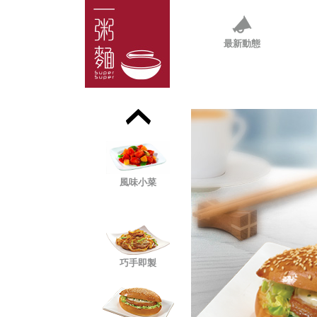
大伙頭煲仔飯
最新動態
香酥滋味菜飯
風味小菜
巧手即製